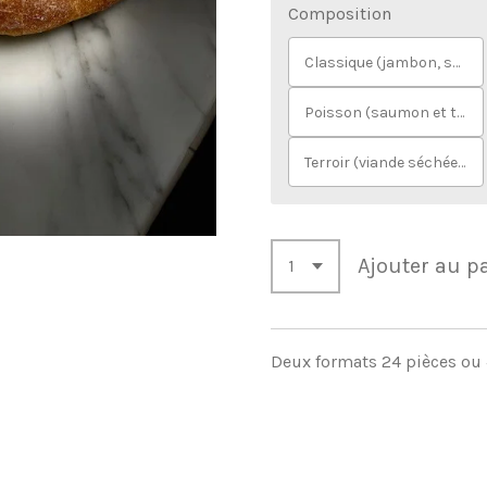
Composition
Classique (jambon, salami, gruyère)
Poisson (saumon et thon)
Terroir (viande séchée, jambon cru et gruyère)
Ajouter au p
Deux formats 24 pièces ou 