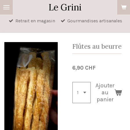
Le Grini
Passer
au
Retrait en magasin
Gourmandises artisanales
contenu
principal
Flûtes au beurre
6,90 CHF
Ajouter
au
panier